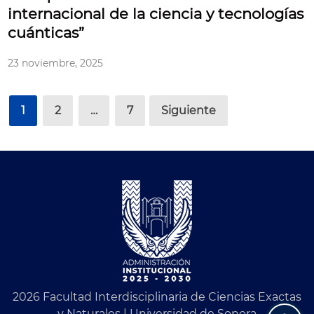
internacional de la ciencia y tecnologías
cuánticas”
23 noviembre, 2025
Posts
1
2
…
7
Siguiente
pagination
2026 Facultad Interdisciplinaria de Ciencias Exactas
y Naturales | Universidad de Sonora